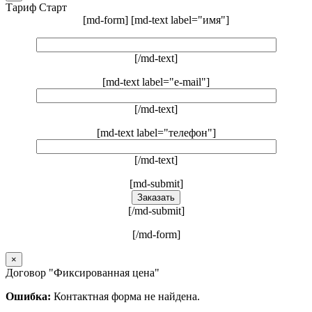
Тариф Старт
[md-form] [md-text label="имя"]
[/md-text]
[md-text label="e-mail"]
[/md-text]
[md-text label="телефон"]
[/md-text]
[md-submit]
[/md-submit]
[/md-form]
×
Договор "Фиксированная цена"​
Ошибка:
Контактная форма не найдена.