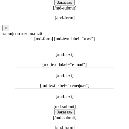
[/md-submit]
[/md-form]
×
тариф оптимальный
[md-form] [md-text label="имя"]
[/md-text]
[md-text label="e-mail"]
[/md-text]
[md-text label="телефон"]
[/md-text]
[md-submit]
[/md-submit]
[/md-form]