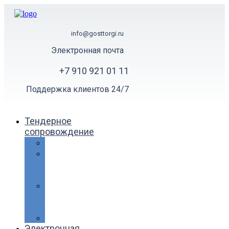
Перейти
к
содержимому
info@gosttorgi.ru
Электронная почта
+7 910 921 01 11
Поддержка клиентов 24/7
Тендерное
сопровождение
Цены
Регистрация
в
ЕИС
Помощь
в
торгах
Статьи
Электронная