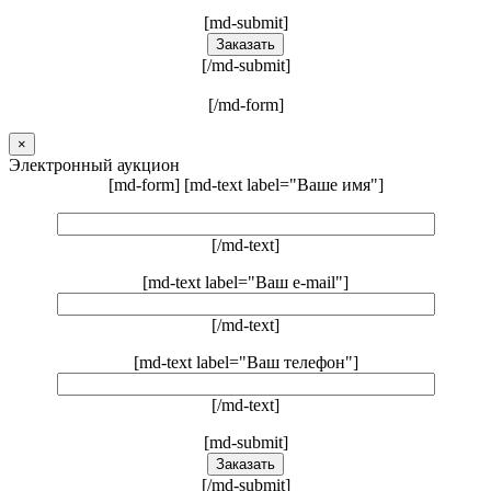
[md-submit]
[/md-submit]
[/md-form]
×
Электронный аукцион
[md-form] [md-text label="Ваше имя"]
[/md-text]
[md-text label="Ваш e-mail"]
[/md-text]
[md-text label="Ваш телефон"]
[/md-text]
[md-submit]
[/md-submit]