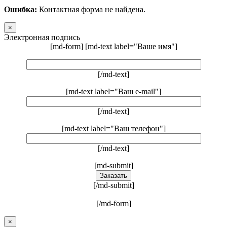
Ошибка:
Контактная форма не найдена.
×
Электронная подпись
[md-form] [md-text label="Ваше имя"]
[/md-text]
[md-text label="Ваш e-mail"]
[/md-text]
[md-text label="Ваш телефон"]
[/md-text]
[md-submit]
[/md-submit]
[/md-form]
×