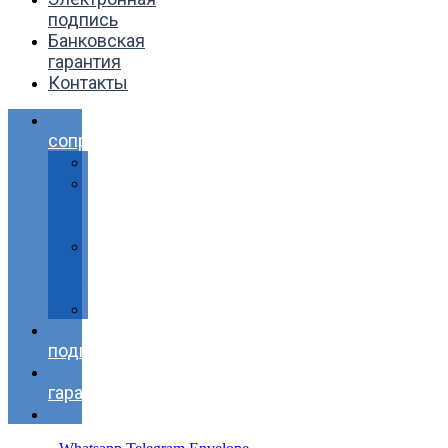
подпись
Банковская
гарантия
Контакты
Тендерное
сопровождение
Цены
Регистрация
в
ЕИС
Помощь
в
торгах
Статьи
Электронная
подпись
Банковская
гарантия
Контакты