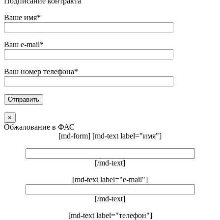
Подписание контракта
Ваше имя*
Ваш e-mail*
Ваш номер телефона*
×
Обжалование в ФАС
[md-form] [md-text label="имя"]
[/md-text]
[md-text label="e-mail"]
[/md-text]
[md-text label="телефон"]