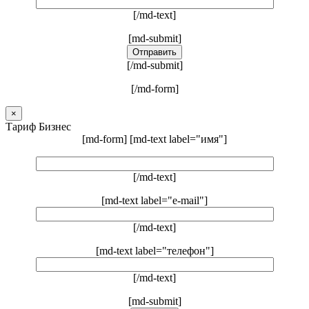
[/md-text]
[md-submit]
[/md-submit]
[/md-form]
×
Тариф Бизнес
[md-form] [md-text label="имя"]
[/md-text]
[md-text label="e-mail"]
[/md-text]
[md-text label="телефон"]
[/md-text]
[md-submit]