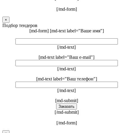
[/md-form]
×
Подбор тендеров
[md-form] [md-text label="Ваше имя"]
[/md-text]
[md-text label="Ваш e-mail"]
[/md-text]
[md-text label="Ваш телефон"]
[/md-text]
[md-submit]
[/md-submit]
[/md-form]