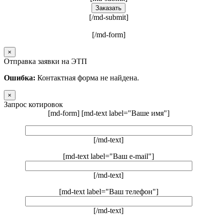
[/md-submit]
[/md-form]
×
Отправка заявки на ЭТП
Ошибка:
Контактная форма не найдена.
×
Запрос котировок
[md-form] [md-text label="Ваше имя"]
[/md-text]
[md-text label="Ваш e-mail"]
[/md-text]
[md-text label="Ваш телефон"]
[/md-text]