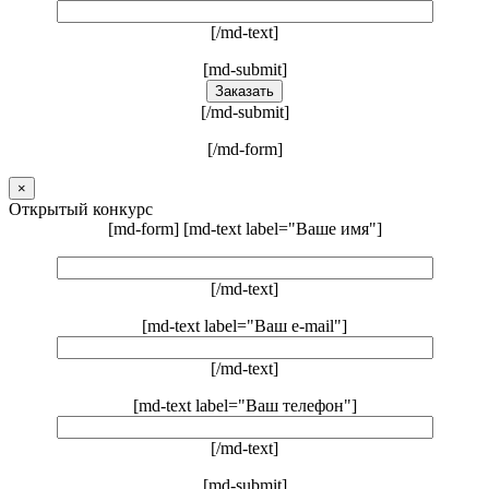
[/md-text]
[md-submit]
[/md-submit]
[/md-form]
×
Открытый конкурс
[md-form] [md-text label="Ваше имя"]
[/md-text]
[md-text label="Ваш e-mail"]
[/md-text]
[md-text label="Ваш телефон"]
[/md-text]
[md-submit]