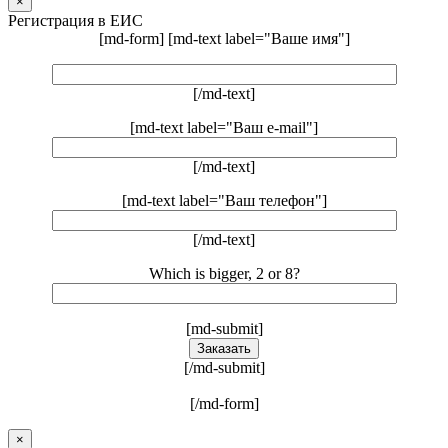
×
Регистрация в ЕИС
[md-form] [md-text label="Ваше имя"]
[/md-text]
[md-text label="Ваш e-mail"]
[/md-text]
[md-text label="Ваш телефон"]
[/md-text]
Which is bigger, 2 or 8?
[md-submit]
[/md-submit]
[/md-form]
×