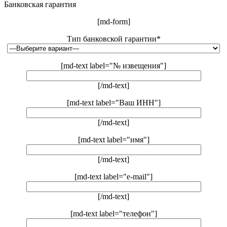
Банковская гарантия
[md-form]
Тип банковской гарантии*
[md-text label="№ извещения"]
[/md-text]
[md-text label="Ваш ИНН"]
[/md-text]
[md-text label="имя"]
[/md-text]
[md-text label="e-mail"]
[/md-text]
[md-text label="телефон"]