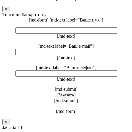
×
Торги по банкротству
[md-form] [md-text label="Ваше имя"]
[/md-text]
[md-text label="Ваш e-mail"]
[/md-text]
[md-text label="Ваш телефон"]
[/md-text]
[md-submit]
[/md-submit]
[/md-form]
×
JaCarta LT